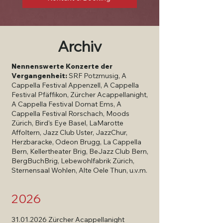
Archiv
Nennenswerte Konzerte der
Vergangenheit:
SRF Potzmusig
,
A
Cappella Festival Appenzell
,
A Cappella
Festival Pfäffikon
,
Zürcher Acappellanight
,
A Cappella Festival Domat Ems, A
Cappella Festival Rorschach,
Moods
Zürich
,
Bird's Eye Basel
,
LaMarotte
Affoltern
,
Jazz Club Uster
,
JazzChur
,
Herzbaracke
,
Odeon Brugg
,
La Cappella
Bern
,
Kellertheater Brig
,
BeJazz Club Bern
,
BergBuchBrig
,
Lebewohlfabrik Zürich
,
Sternensaal Wohlen
,
Alte Oele Thun
, u.v.m.
2026
31.01.2026
Zürcher Acappellanight