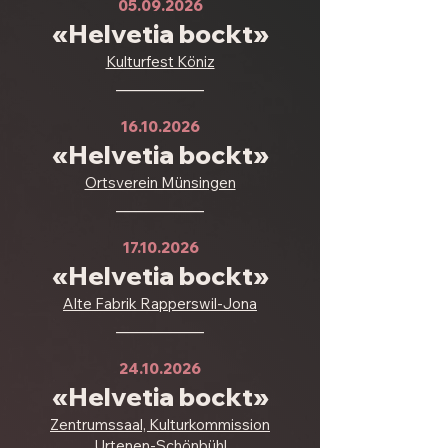
05.09.2026
«Helvetia bockt»
Kulturfest Köniz
___________
16.10.2026
«Helvetia bockt»
Ortsverein Münsingen
___________
17.10.2026
«Helvetia bockt»
Alte Fabrik Rapperswil-Jona
___________
24.10.2026
«Helvetia bockt»
Zentrumssaal, Kulturkommission
Urtenen-Schönbühl