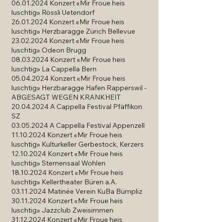
06.01.2024
Konzert «Mir Froue heis
luschtig» Rössli Uetendorf
26.01.2024
Konzert «Mir Froue heis
luschtig» Herzbaragge Zürich Bellevue
23.02.2024
Konzert «Mir Froue heis
luschtig» Odeon Brugg
08.03.2024
Konzert «Mir Froue heis
luschtig» La Cappella Bern
05.04.2024
Konzert «Mir Froue heis
luschtig» Herzbaragge Hafen Rapperswil -
ABGESAGT WEGEN KRANKHEIT
20.04.2024
A Cappella Festival Pfäffikon
SZ
03.05.2024
A Cappella Festival Appenzell
11.10.2024
Konzert «Mir Froue heis
luschtig» Kulturkeller Gerbestock, Kerzers
12.10.2024
Konzert «Mir Froue heis
luschtig» Sternensaal Wohlen
18.10.2024
Konzert «Mir Froue heis
luschtig» Kellertheater Büren a.A.
03.11.2024
Matinée Verein KuBa Bümpliz
30.11.2024
Konzert «Mir Froue heis
luschtig» Jazzclub Zweisimmen
31.12.2024
Konzert «Mir Froue heis