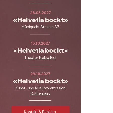
___________
28.05.2027
«Helvetia bockt»
Müsigricht Steinen SZ
__________
15.10.2027
«Helvetia bockt»
Theater Nebia Biel
___________
29.10.2027
«Helvetia bockt»
Kunst- und Kulturkommission
Rothenburg
___________
Kontakt & Booking