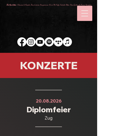
The Sparklettes -
Schweizer A Capella Band mit vier Sängerinnen: Doris McVeigh, Isabelle Ritter, Nina Gutknecht, Xenia Zampieri
KONZERTE
___________
20.08.2026
Diplomfeier
Zug
___________