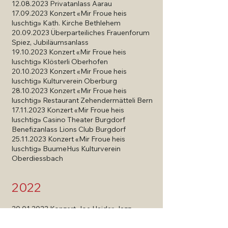
12.08.2023
Privatanlass Aarau
17.09.2023
Konzert «Mir Froue heis
luschtig» Kath. Kirche Bethlehem
20.09.2023
Überparteiliches Frauenforum
Spiez, Jubiläumsanlass
19.10.2023
Konzert «Mir Froue heis
luschtig» Klösterli Oberhofen
20.10.2023
Konzert «Mir Froue heis
luschtig» Kulturverein Oberburg
28.10.2023
Konzert «Mir Froue heis
luschtig» Restaurant Zehendermätteli Bern
17.11.2023
Konzert «Mir Froue heis
luschtig» Casino Theater Burgdorf
Benefizanlass Lions Club Burgdorf
25.11.2023
Konzert «Mir Froue heis
luschtig» BuumeHus Kulturverein
Oberdiessbach
2022
20.01.2022
Konzert Joe Haider Jazz
Orchestra feat. The Sparklettes BeJazz