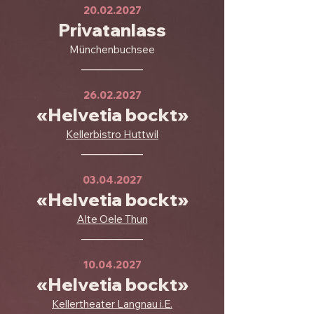
20.02.2027
Privatanlass
Münchenbuchsee
___________
26.02.2027
«Helvetia bockt»
Kellerbistro Huttwil
___________
03.04.2027
«Helvetia bockt»
Alte Oele Thun
___________
10.04.2027
«Helvetia bockt»
Kellertheater Langnau i.E.