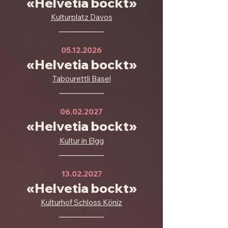
«Helvetia bockt»
Kulturplatz Davos
___________
05.12.2026
«Helvetia bockt»
Tabourettli Basel
___________
06.02.2027
«Helvetia bockt»
Kultur in Elgg
___________
13.02.2027
«Helvetia bockt»
Kulturhof Schloss Köniz
___________